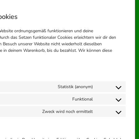
ookies
r Website ordnungsgemäß funktionieren und deine
urch das Setzen funktionaler Cookies erleichtern wir dir den
 Besuch unserer Website nicht wiederholt dieselben
se in deinem Warenkorb, bis du bezahlst. Wir können diese
Statistik (anonym)
Consent
to
Funktional
Consent
service
to
elementor
Zweck wird noch ermittelt
Consent
service
to
wordpress
service
sonstiges