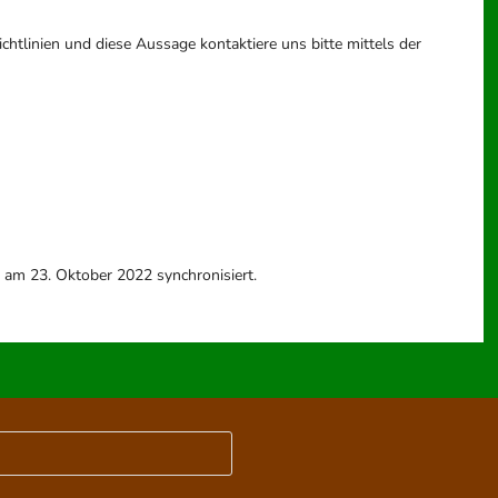
tlinien und diese Aussage kontaktiere uns bitte mittels der
am 23. Oktober 2022 synchronisiert.
Press
Escape
to