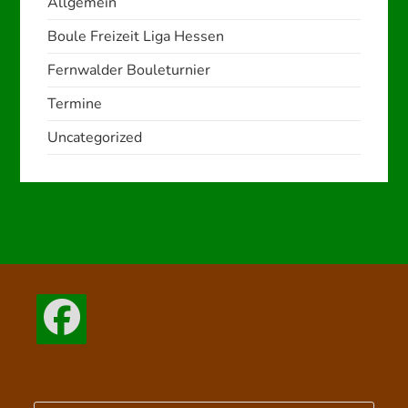
Allgemein
Boule Freizeit Liga Hessen
Fernwalder Bouleturnier
Termine
Uncategorized
Opens
in
a