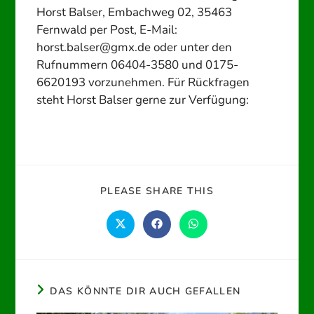
Horst Balser, Embachweg 02, 35463
Fernwald per Post, E-Mail:
horst.balser@gmx.de oder unter den
Rufnummern 06404-3580 und 0175-
6620193 vorzunehmen. Für Rückfragen
steht Horst Balser gerne zur Verfügung:
DIESEN
PLEASE SHARE THIS
INHALT
TEILEN
Öffnet
Öffnet
Öffnet
in
in
in
einem
einem
einem
neuen
neuen
neuen
Fenster
Fenster
Fenster
DAS KÖNNTE DIR AUCH GEFALLEN