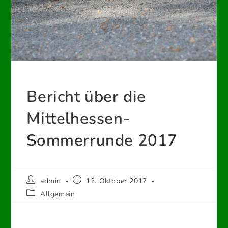
Bericht über die
Mittelhessen-
Sommerrunde 2017
Beitrags-
Beitrag
admin
12. Oktober 2017
Autor:
veröffentlicht:
Beitrags-
Allgemein
Kategorie: