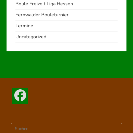
Boule Freizeit Liga Hessen
Fernwalder Bouleturnier
Termine
Uncategorized
Opens
in
a
new
Press
tab
Escap