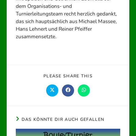
dem Organisations- und
Turnierleitungsteam recht herzlich gedankt,
das sich hauptsächlich aus Michael Massee,
Hans Lehnert und Reiner Pfeiffer
zusammensetzte.
DIESEN
PLEASE SHARE THIS
INHALT
TEILEN
Öffnet
Öffnet
Öffnet
in
in
in
einem
einem
einem
neuen
neuen
neuen
Fenster
Fenster
Fenster
DAS KÖNNTE DIR AUCH GEFALLEN