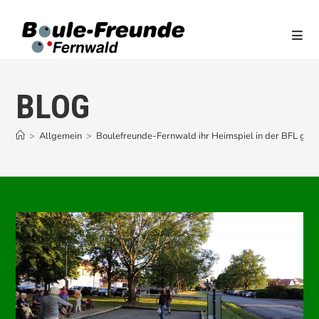
Zum
Inhalt
springen
BLOG
>
Allgemein
>
Boulefreunde-Fernwald ihr Heimspiel in der BFL geg