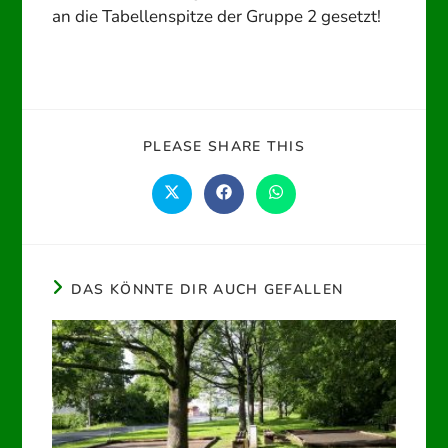
an die Tabellenspitze der Gruppe 2 gesetzt!
DIESEN
PLEASE SHARE THIS
INHALT
TEILEN
Öffnet
Öffnet
Öffnet
in
in
in
einem
einem
einem
neuen
neuen
neuen
Fenster
Fenster
Fenster
DAS KÖNNTE DIR AUCH GEFALLEN