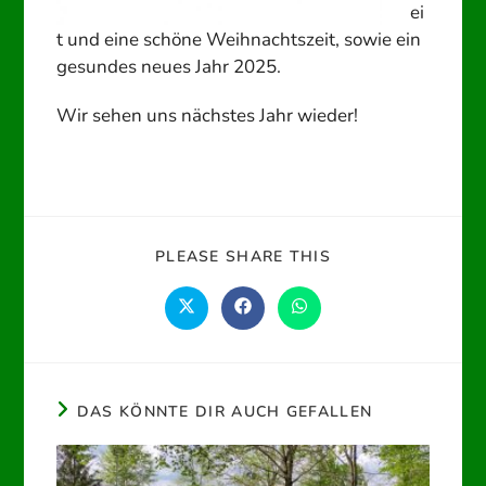
ei
t und eine schöne Weihnachtszeit, sowie ein
gesundes neues Jahr 2025.
Wir sehen uns nächstes Jahr wieder!
DIESEN
PLEASE SHARE THIS
INHALT
TEILEN
Öffnet
Öffnet
Öffnet
in
in
in
einem
einem
einem
neuen
neuen
neuen
Fenster
Fenster
Fenster
DAS KÖNNTE DIR AUCH GEFALLEN