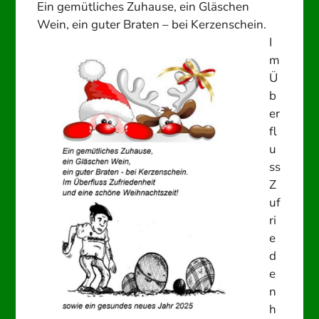
Ein gemütliches Zuhause, ein Gläschen
Wein, ein guter Braten – bei Kerzenschein.
I
m
Ü
b
er
fl
u
ss
Z
uf
ri
e
d
e
n
h