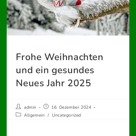
Frohe Weihnachten
und ein gesundes
Neues Jahr 2025
Beitrags-
Beitrag
admin
16. Dezember 2024
Autor:
veröffentlicht:
Beitrags-
Allgemein
/
Uncategorized
Kategorie: