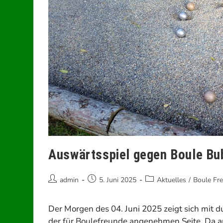
Auswärtsspiel gegen Boule Bu
Beitrags-
Beitrag
Beitrags-
admin
5. Juni 2025
Aktuelles
/
Boule Fre
Autor:
veröffentlicht:
Kategorie:
Der Morgen des 04. Juni 2025 zeigt sich mit
der für Boulefreunde angenehmen Seite. Da a