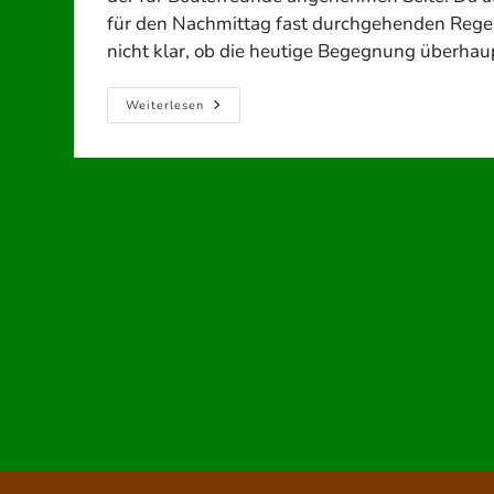
für den Nachmittag fast durchgehenden Regen
nicht klar, ob die heutige Begegnung überhau
Auswärtsspiel
Weiterlesen
Gegen
Boule
Buben
Bad
Bessingen