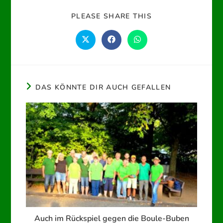
DIESEN
PLEASE SHARE THIS
INHALT
TEILEN
Öffnet
Öffnet
Öffnet
in
in
in
einem
einem
einem
neuen
neuen
neuen
Fenster
Fenster
Fenster
DAS KÖNNTE DIR AUCH GEFALLEN
Auch im Rückspiel gegen die Boule-Buben