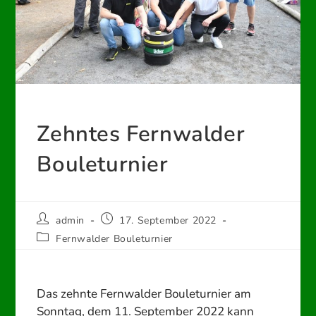
Zehntes Fernwalder
Bouleturnier
Beitrags-
Beitrag
admin
17. September 2022
Autor:
veröffentlicht:
Beitrags-
Fernwalder Bouleturnier
Kategorie:
Das zehnte Fernwalder Bouleturnier am
Sonntag, dem 11. September 2022 kann