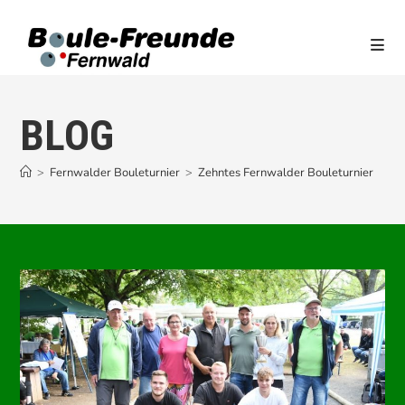
Zum
Inhalt
springen
BLOG
>
Fernwalder Bouleturnier
>
Zehntes Fernwalder Bouleturnier