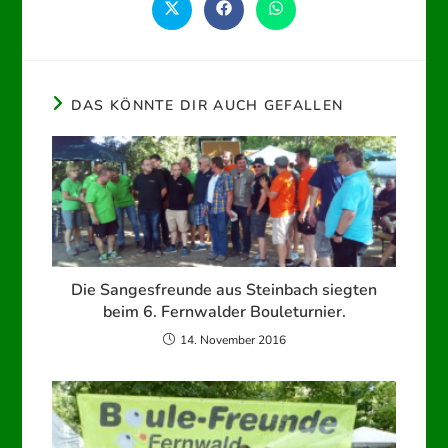
Öffnet
Öffnet
Öffnet
in
in
in
einem
einem
einem
neuen
neuen
neuen
Fenster
Fenster
Fenster
DAS KÖNNTE DIR AUCH GEFALLEN
Die Sangesfreunde aus Steinbach siegten
beim 6. Fernwalder Bouleturnier.
14. November 2016